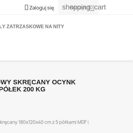
shopping_cart

Koszyk
(0)
Zaloguj się
ŁY ZATRZASKOWE NA NITY
OWY SKRĘCANY OCYNK
 PÓŁEK 200 KG
kręcany 180x120x40 cm z 5 półkami MDF i