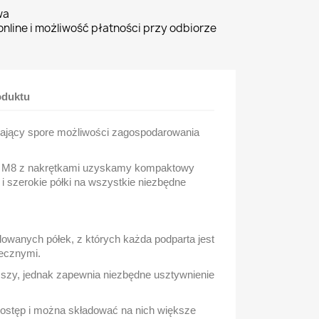
wa
nline i możliwość płatności przy odbiorze
oduktu
 dający spore możliwości zagospodarowania
y M8 z nakrętkami uzyskamy kompaktowy
 i szerokie półki na wszystkie niezbędne
lowanych półek, z których każda podparta jest
ecznymi.
ższy, jednak zapewnia niezbędne usztywnienie
dostęp i można składować na nich większe